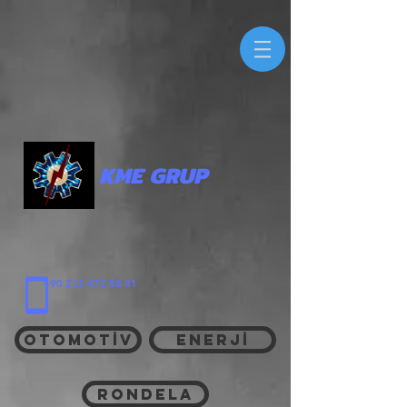
KME GRUP
+90 212 472 88 81
OTOMOTİV
ENERJİ
RONDELA