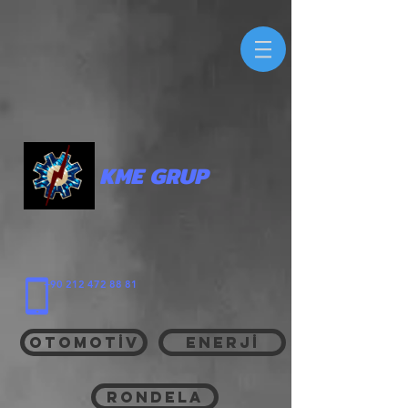
KME GRUP
+90 212 472 88 81
OTOMOTİV
ENERJİ
RONDELA