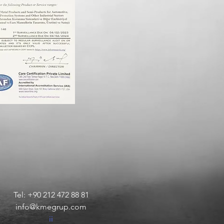
Tel: +90 212 472 88 81
info@kmegrup
.com
ii