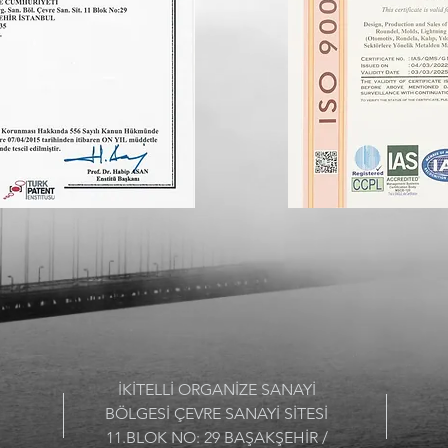
İKİTELLİ ORGANİZE SANAYİ
BÖLGESİ ÇEVRE SANAYİ SİTESİ
11.BLOK NO: 29 BAŞAKŞEHİR /