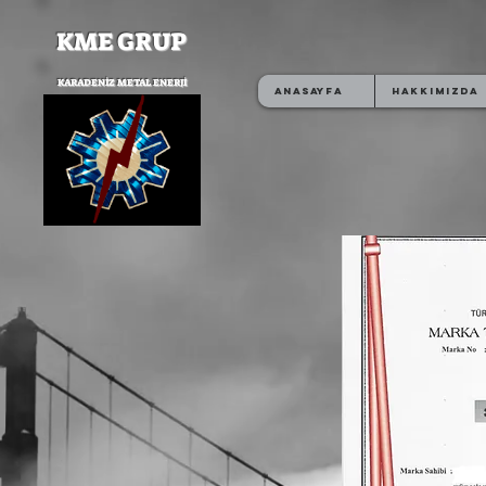
KME GRUP
KARADENİZ METAL ENERJİ
Anasayfa
Hakkımızda