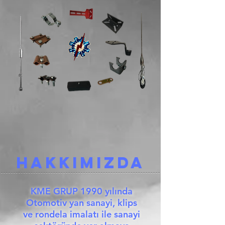
HAKKIMIZDA
KME GRUP 1990 yılında
Otomotiv yan sanayi, klips
ve rondela imalatı ile sanayi