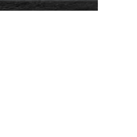
.
BIZE ULASIN
.
İKİTELLİ ORGANİZE SANAYİ BÖLGESİ
ÇEVRE SANAYİ SİTESİ 11.BLOK NO: 29
BAŞAKŞEHİR / İSTANBUL
info@kmegrup.
com
Tel:
+90 212 472 88 81
Fax:
+90 212 486 28 61